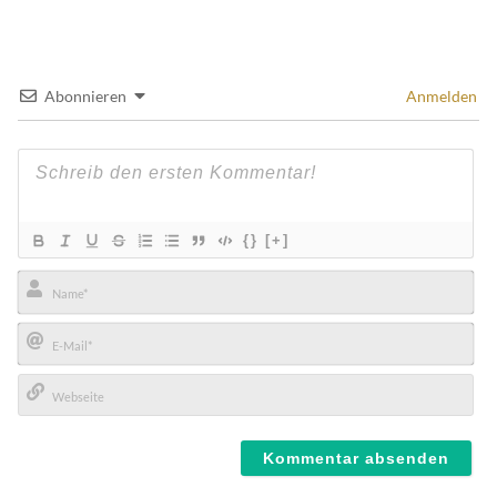
Abonnieren
Anmelden
{}
[+]
Name*
E-
Mail*
Webseite