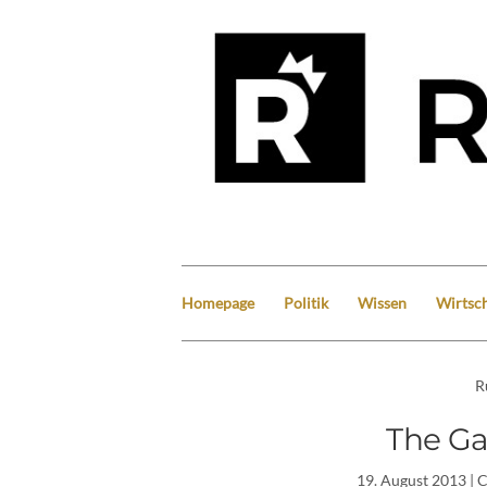
Homepage
Politik
Wissen
Wirtsch
R
The Ga
19. August 2013
| 