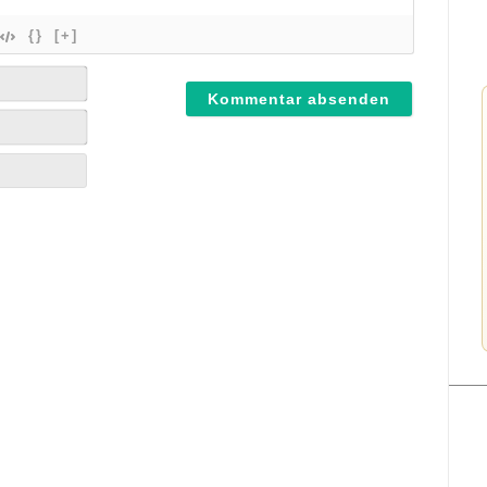
{}
[+]