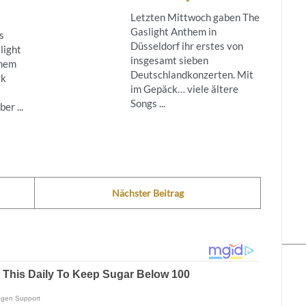
Letzten Mittwoch gaben The
Gaslight Anthem in
s
Düsseldorf ihr erstes von
light
insgesamt sieben
inem
Deutschlandkonzerten. Mit
rk
im Gepäck… viele ältere
Songs ...
r ...
Nächster Beitrag