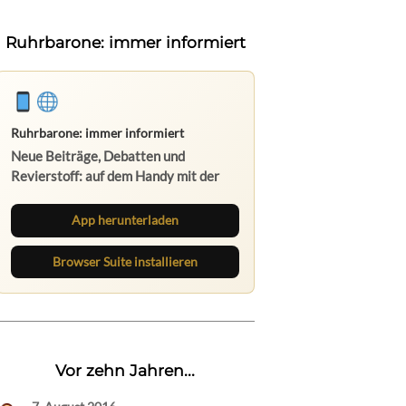
Ruhrbarone: immer informiert
Ruhrbarone: immer informiert
Neue Beiträge, Debatten und
Revierstoff: auf dem Handy mit der
App, am Rechner mit der Browser
Suite.
App herunterladen
Browser Suite installieren
Vor zehn Jahren...