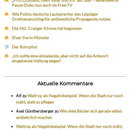
„Fritz Litzmann, mein Vater und ich“ auf 3sat – Sehenswerte
Pause-Doku nun auch im Free-TV
Wie Putins deutsche Lautsprecher den Leipziger
Drohnenanschlag für antiwestliche Propaganda nutzen
Die 542. Cranger Kirmes hat begonnen
Eivør live in Münster
Der Ruhrpilot
„Ich sollte eine einladende, aber nicht auf die Antwort
eingehende Haltung zeigen“
Aktuelle Kommentare
Alf
zu
Waltrop als Negativbeispiel: Wenn die Stadt nur noch
mäht, statt zu pflegen
Axel Günthersberger
zu
Wie viele Bäcker sich gerade selbst
entbehrlich machen
Waltrop als Negativbeispiel: Wenn die Stadt nur noch mäht,