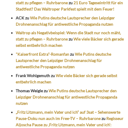
statt zu pflegen – Ruhrbarone
zu
21 Euro Tageseintritt für ein
Stadtfest? Das Waltroper Parkfest spielt mit dem Feuer!
ACK
zu
Wie Putins deutsche Lautsprecher den Leipziger
Drohnenanschlag für antiwestliche Propaganda nutzen
Waltrop als Negativbeispiel: Wenn die Stadt nur noch mäht,
statt zu pflegen – Ruhrbarone
zu
Wie viele Bäcker sich gerade
selbst entbehrlich machen
"Kaiserfront Extra"-Romanfan
zu
Wie Putins deutsche
Lautsprecher den Leipziger Drohnenanschlag für
antiwestliche Propaganda nutzen
Frank Wohlgemuth
zu
Wie viele Bäcker sich gerade selbst
entbehrlich machen
Thomas Weigle
zu
Wie Putins deutsche Lautsprecher den
Leipziger Drohnenanschlag für antiwestliche Propaganda
nutzen
„Fritz Litzmann, mein Vater und ich“ auf 3sat – Sehenswerte
Pause-Doku nun auch im Free-TV – Ruhrbarone
zu
Regisseur
Aljoscha Pause zu ‚Fritz Litzmann, mein Vater und ich‘: