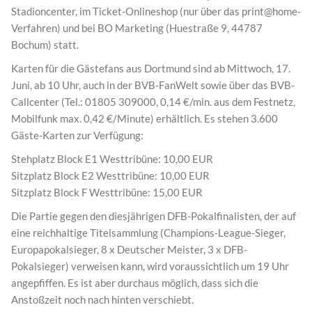
Stadioncenter, im Ticket-Onlineshop (nur über das print@home-
Verfahren) und bei BO Marketing (Huestraße 9, 44787
Bochum) statt.
Karten für die Gästefans aus Dortmund sind ab Mittwoch, 17.
Juni, ab 10 Uhr, auch in der BVB-FanWelt sowie über das BVB-
Callcenter (Tel.: 01805 309000, 0,14 €/min. aus dem Festnetz,
Mobilfunk max. 0,42 €/Minute) erhältlich. Es stehen 3.600
Gäste-Karten zur Verfügung:
Stehplatz Block E1 Westtribüne: 10,00 EUR
Sitzplatz Block E2 Westtribüne: 10,00 EUR
Sitzplatz Block F Westtribüne: 15,00 EUR
Die Partie gegen den diesjährigen DFB-Pokalfinalisten, der auf
eine reichhaltige Titelsammlung (Champions-League-Sieger,
Europapokalsieger, 8 x Deutscher Meister, 3 x DFB-
Pokalsieger) verweisen kann, wird voraussichtlich um 19 Uhr
angepfiffen. Es ist aber durchaus möglich, dass sich die
Anstoßzeit noch nach hinten verschiebt.