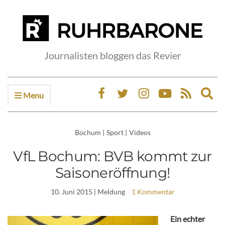
Journalisten bloggen das Revier
Menu
Ex
sea
fo
Bochum
|
Sport
|
Videos
VfL Bochum: BVB kommt zur
Saisoneröffnung!
10. Juni 2015
| Meldung
1 Kommentar
Ein echter