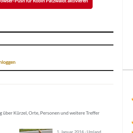
owser-Push für Robin Patzwaldt aktivieren
nloggen
 über Kürzel, Orte, Personen und weitere Treffer
1. Januar 2014 · Umland