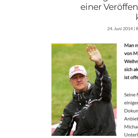
einer Veröffe
24. Juni 2014
| 
Man ma
von Mi
Weihn
sich a
ist of
Seine 
einige
Dokum
Anbiet
Michae
Unterl