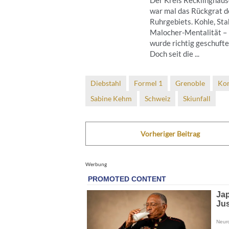
war mal das Rückgrat d
Ruhrgebiets. Kohle, Sta
Malocher-Mentalität – 
wurde richtig geschufte
Doch seit die ...
Diebstahl
Formel 1
Grenoble
Ko
Sabine Kehm
Schweiz
Skiunfall
Vorheriger Beitrag
Werbung