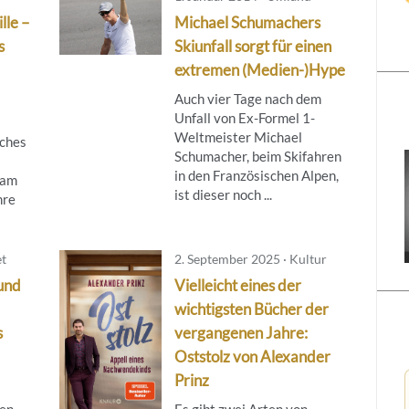
lle –
Michael Schumachers
s
Skiunfall sorgt für einen
extremen (Medien-)Hype
Auch vier Tage nach dem
Unfall von Ex-Formel 1-
Weltmeister Michael
lches
Schumacher, beim Skifahren
in den Französischen Alpen,
 am
ist dieser noch ...
hre
et
2. September 2025 · Kultur
und
Vielleicht eines der
wichtigsten Bücher der
s
vergangenen Jahre:
Oststolz von Alexander
Prinz
sen
Es gibt zwei Arten von