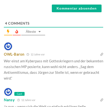
Webseite
4
COMMENTS
Älteste
OWL-Baron
12 Jahre vor
Wer einst am Kyberpass mit Gotteskriegern und der bekannten
russischen MP posierte, kann wohl nicht anders. „Sag dem
Antisemitismus, dass Jürgen zur Stelle ist, wenn er gebraucht
wird.“
Gast
Nansy
12 Jahre vor
Ja nun – wenn sich die Welt so einfach erklären ließe…