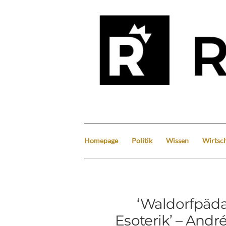
Homepage
Politik
Wissen
Wirtsch
‘Waldorfpäda
Esoterik’ – Andr