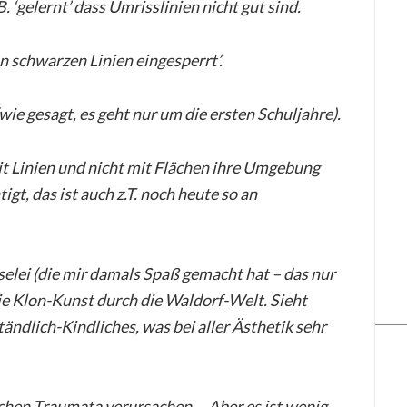
. ‘gelernt’ dass Umrisslinien nicht gut sind.
on schwarzen Linien eingesperrt’.
wie gesagt, es geht nur um die ersten Schuljahre).
it Linien und nicht mit Flächen ihre Umgebung
igt, das ist auch z.T. noch heute so an
elei (die mir damals Spaß gemacht hat – das nur
wie Klon-Kunst durch die Waldorf-Welt. Sieht
tändlich-Kindliches, was bei aller Ästhetik sehr
schen Traumata verursachen. Aber es ist wenig