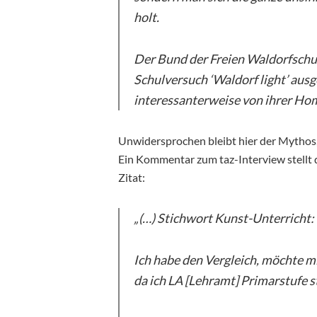
holt.
Der Bund der Freien Waldorfschul
Schulversuch ‘Waldorf light’ ausg
interessanterweise von ihrer Ho
Unwidersprochen bleibt hier der Mythos,
Ein Kommentar zum taz-Interview stellt da
Zitat:
„(…) Stichwort Kunst-Unterricht:
Ich habe den Vergleich, möchte mi
da ich LA [Lehramt] Primarstufe s