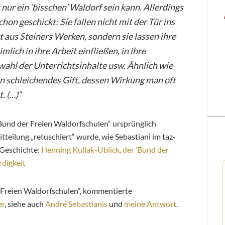
nur ein ‘bisschen’ Waldorf sein kann. Allerdings
on geschickt: Sie fallen nicht mit der Tür ins
t aus Steiners Werken, sondern sie lassen ihre
lich in ihre Arbeit einfließen, in ihre
ahl der Unterrichtsinhalte usw. Ähnlich wie
in schleichendes Gift, dessen Wirkung man oft
. (…)“
„Bund der Freien Waldorfschulen“ ursprünglich
tteilung „retuschiert“ wurde, wie Sebastiani im taz-
 Geschichte:
Henning Kullak-Ublick, der ‘Bund der
rdigkeit
 Freien Waldorfschulen“, kommentierte
er
, siehe auch
André Sebastianis
und
meine Antwort
.