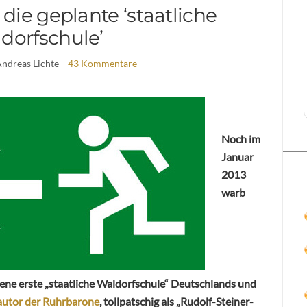
 die geplante ‘staatliche
dorfschule’
Andreas Lichte
43 Kommentare
Noch im
Januar
2013
warb
tene erste „staatliche Waldorfschule“ Deutschlands und
autor der Ruhrbarone
, tollpatschig als „Rudolf-Steiner-