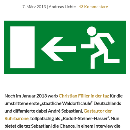
7. März 2013
| Andreas Lichte
43 Kommentare
Noch im Januar 2013 warb
Christian Füller in der taz
für die
umstrittene erste „staatliche Waldorfschule“ Deutschlands
und diffamierte dabei André Sebastiani,
Gastautor der
Ruhrbarone
, tollpatschig als „Rudolf-Steiner-Hasser“. Nun
bietet die taz Sebastiani die Chance, in einem Interview die