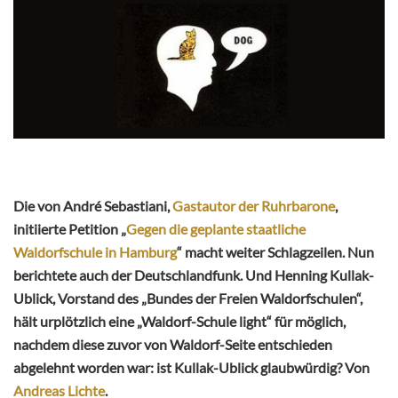
Die von André Sebastiani,
Gastautor der Ruhrbarone
,
initiierte Petition „
Gegen die geplante staatliche
Waldorfschule in Hamburg
“ macht weiter Schlagzeilen. Nun
berichtete auch der Deutschlandfunk. Und Henning Kullak-
Ublick, Vorstand des „Bundes der Freien Waldorfschulen“,
hält urplötzlich eine „Waldorf-Schule light“ für möglich,
nachdem diese zuvor von Waldorf-Seite entschieden
abgelehnt worden war: ist Kullak-Ublick glaubwürdig? Von
Andreas Lichte
.