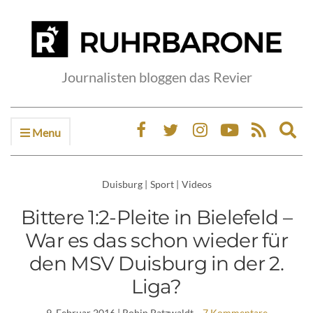
Journalisten bloggen das Revier
Menu
Ex
sea
fo
Duisburg
|
Sport
|
Videos
Bittere 1:2-Pleite in Bielefeld –
War es das schon wieder für
den MSV Duisburg in der 2.
Liga?
9. Februar 2016
| Robin Patzwaldt
7 Kommentare