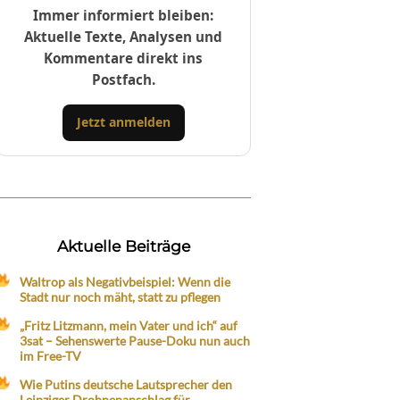
Immer informiert bleiben:
Aktuelle Texte, Analysen und
Kommentare direkt ins
Postfach.
Jetzt anmelden
Aktuelle Beiträge
Waltrop als Negativbeispiel: Wenn die
Stadt nur noch mäht, statt zu pflegen
„Fritz Litzmann, mein Vater und ich“ auf
3sat – Sehenswerte Pause-Doku nun auch
im Free-TV
Wie Putins deutsche Lautsprecher den
Leipziger Drohnenanschlag für