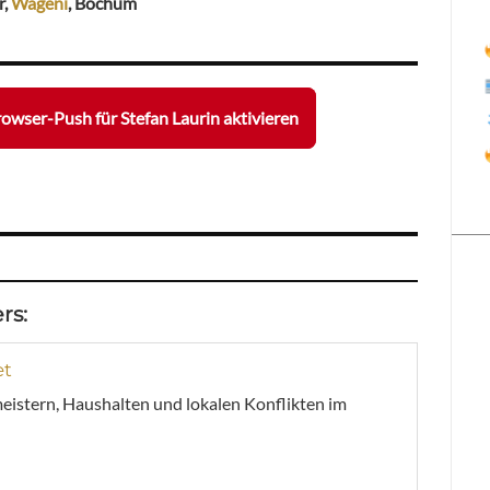
r,
Wageni
, Bochum
owser-Push für Stefan Laurin aktivieren
rs:
et
meistern, Haushalten und lokalen Konflikten im