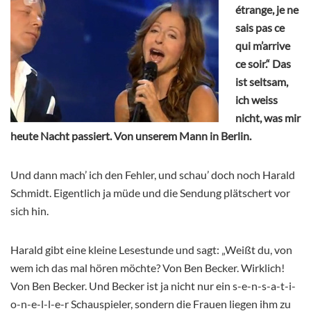
étrange, je ne
sais pas ce
qui m’arrive
ce soir.“ Das
ist seltsam,
ich weiss
nicht, was mir
heute Nacht passiert. Von unserem Mann in Berlin.
Und dann mach’ ich den Fehler, und schau’ doch noch Harald
Schmidt. Eigentlich ja müde und die Sendung plätschert vor
sich hin.
Harald gibt eine kleine Lesestunde und sagt: „Weißt du, von
wem ich das mal hören möchte? Von Ben Becker. Wirklich!
Von Ben Becker. Und Becker ist ja nicht nur ein s-e-n-s-a-t-i-
o-n-e-l-l-e-r Schauspieler, sondern die Frauen liegen ihm zu