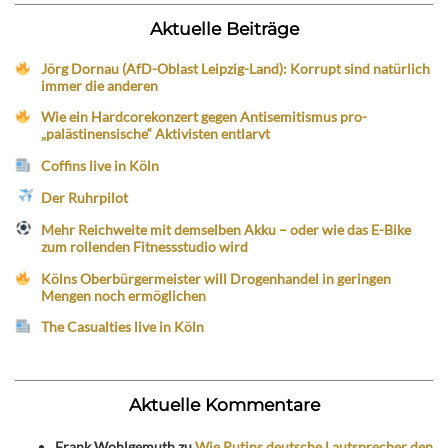
Aktuelle Beiträge
Jörg Dornau (AfD-Oblast Leipzig-Land): Korrupt sind natürlich
immer die anderen
Wie ein Hardcorekonzert gegen Antisemitismus pro-
„palästinensische“ Aktivisten entlarvt
Coffins live in Köln
Der Ruhrpilot
Mehr Reichweite mit demselben Akku – oder wie das E-Bike
zum rollenden Fitnessstudio wird
Kölns Oberbürgermeister will Drogenhandel in geringen
Mengen noch ermöglichen
The Casualties live in Köln
Aktuelle Kommentare
Frank Wohlgemuth
zu
Wie Putins deutsche Lautsprecher den