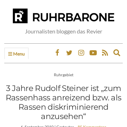
Journalisten bloggen das Revier
Menu
Ex
sea
fo
Ruhrgebiet
3 Jahre Rudolf Steiner ist „zum
Rassenhass anreizend bzw. als
Rassen diskriminierend
anzusehen“
6. September 2010
| Gastautor
85 Kommentare