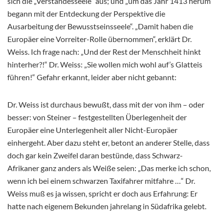
sich die „Verstandesseele“ aus; und „um das Jahr 1413 herum
begann mit der Entdeckung der Perspektive die
Ausarbeitung der Bewusstseinsseele“. „Damit haben die
Europäer eine Vorreiter-Rolle übernommen“, erklärt Dr.
Weiss. Ich frage nach: „Und der Rest der Menschheit hinkt
hinterher?!“ Dr. Weiss: „Sie wollen mich wohl auf’s Glatteis
führen!“ Gefahr erkannt, leider aber nicht gebannt:
Dr. Weiss ist durchaus bewußt, dass mit der von ihm – oder
besser: von Steiner – festgestellten Überlegenheit der
Europäer eine Unterlegenheit aller Nicht-Europäer
einhergeht. Aber dazu steht er, betont an anderer Stelle, dass
doch gar kein Zweifel daran bestünde, dass Schwarz-
Afrikaner ganz anders als Weiße seien: „Das merke ich schon,
wenn ich bei einem schwarzen Taxifahrer mitfahre …“ Dr.
Weiss muß es ja wissen, spricht er doch aus Erfahrung: Er
hatte nach eigenem Bekunden jahrelang in Südafrika gelebt.