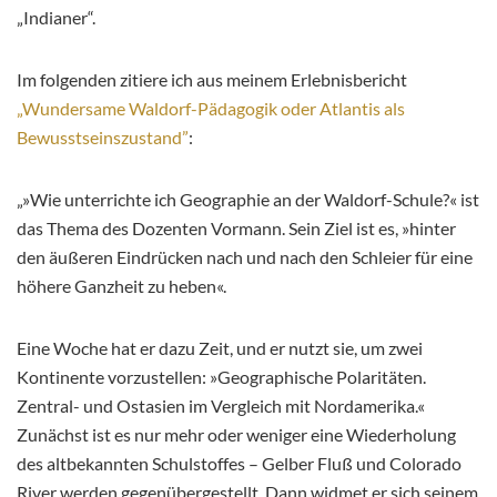
„Indianer“.
Im folgenden zitiere ich aus meinem Erlebnisbericht
„Wundersame Waldorf-Pädagogik oder Atlantis als
Bewusstseinszustand”
:
„»Wie unterrichte ich Geographie an der Waldorf-Schule?« ist
das Thema des Dozenten Vormann. Sein Ziel ist es, »hinter
den äußeren Eindrücken nach und nach den Schleier für eine
höhere Ganzheit zu heben«.
Eine Woche hat er dazu Zeit, und er nutzt sie, um zwei
Kontinente vorzustellen: »Geographische Polaritäten.
Zentral- und Ostasien im Vergleich mit Nordamerika.«
Zunächst ist es nur mehr oder weniger eine Wiederholung
des altbekannten Schulstoffes – Gelber Fluß und Colorado
River werden gegenübergestellt. Dann widmet er sich seinem