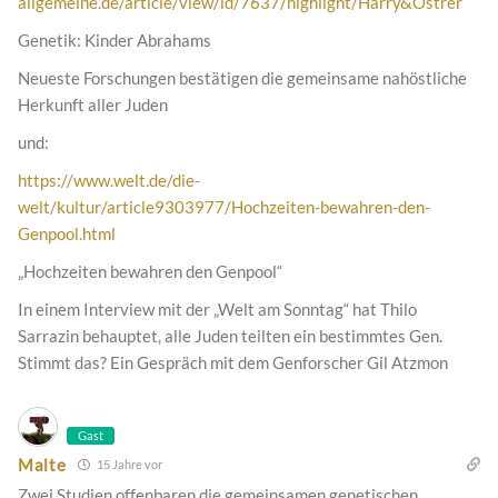
allgemeine.de/article/view/id/7637/highlight/Harry&Ostrer
Genetik: Kinder Abrahams
Neueste Forschungen bestätigen die gemeinsame nahöstliche
Herkunft aller Juden
und:
https://www.welt.de/die-
welt/kultur/article9303977/Hochzeiten-bewahren-den-
Genpool.html
„Hochzeiten bewahren den Genpool“
In einem Interview mit der „Welt am Sonntag“ hat Thilo
Sarrazin behauptet, alle Juden teilten ein bestimmtes Gen.
Stimmt das? Ein Gespräch mit dem Genforscher Gil Atzmon
Gast
Malte
15 Jahre vor
Zwei Studien offenbaren die gemeinsamen genetischen