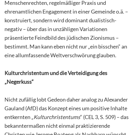
Menschenrechten, regelmäßiger Praxis und
ehrenamtlichen Engagement in einer Gemeinde o.ä. –
konstruiert, sondern wird dominant dualistisch-
negativ – über das in unzähligen Variationen
präsentierte Feindbild des jüdischen Zionismus –
bestimmt. Man kann eben nicht nur „ein bisschen“ an
eine allumfassende Weltverschwörung glauben.
Kulturchristentum und die Verteidigung des
„Negerkuss“
Nicht zufällig lobt Gedeon daher analog zu Alexander
Gauland (AfD) das Konzept eines um positive Inhalte
entkernten „
Kulturchristentums
“ (CEL 3, S. 509) – das
bekanntermaßen nicht einmal praktizierende
Christen wie Jerome Boateng als Nachbarn wünscht.