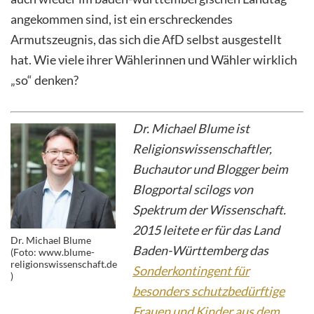
angekommen sind, ist ein erschreckendes
Armutszeugnis, das sich die AfD selbst ausgestellt
hat. Wie viele ihrer Wählerinnen und Wähler wirklich
„so“ denken?
Dr. Michael Blume ist
Religionswissenschaftler,
Buchautor und Blogger beim
Blogportal scilogs von
Spektrum der Wissenschaft.
2015 leitete er für das Land
Dr. Michael Blume
Baden-Württemberg das
(Foto: www.blume-
religionswissenschaft.de
Sonderkontingent für
)
besonders schutzbedürftige
Frauen und Kinder aus dem