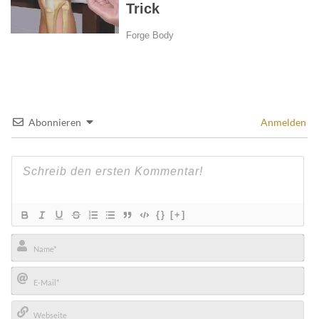
Abonnieren
Anmelden
{}
[+]
Name*
E-
Mail*