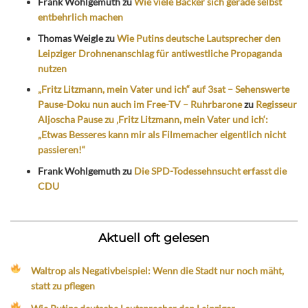
Frank Wohlgemuth
zu
Wie viele Bäcker sich gerade selbst
entbehrlich machen
Thomas Weigle
zu
Wie Putins deutsche Lautsprecher den
Leipziger Drohnenanschlag für antiwestliche Propaganda
nutzen
„Fritz Litzmann, mein Vater und ich“ auf 3sat – Sehenswerte
Pause-Doku nun auch im Free-TV – Ruhrbarone
zu
Regisseur
Aljoscha Pause zu ‚Fritz Litzmann, mein Vater und ich‘:
„Etwas Besseres kann mir als Filmemacher eigentlich nicht
passieren!“
Frank Wohlgemuth
zu
Die SPD-Todessehnsucht erfasst die
CDU
Aktuell oft gelesen
Waltrop als Negativbeispiel: Wenn die Stadt nur noch mäht,
statt zu pflegen