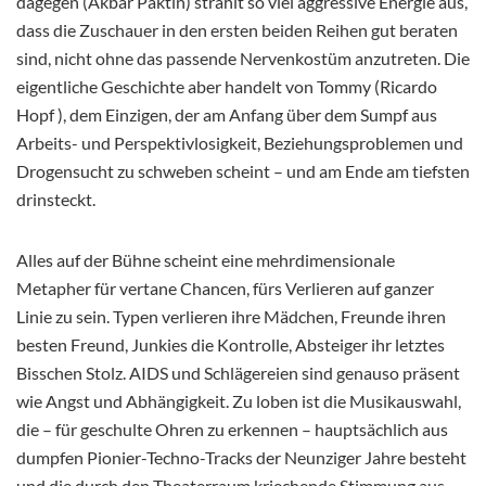
dagegen (Akbar Paktin) strahlt so viel aggressive Energie aus,
dass die Zuschauer in den ersten beiden Reihen gut beraten
sind, nicht ohne das passende Nervenkostüm anzutreten. Die
eigentliche Geschichte aber handelt von Tommy (Ricardo
Hopf ), dem Einzigen, der am Anfang über dem Sumpf aus
Arbeits- und Perspektivlosigkeit, Beziehungsproblemen und
Drogensucht zu schweben scheint – und am Ende am tiefsten
drinsteckt.
Alles auf der Bühne scheint eine mehrdimensionale
Metapher für vertane Chancen, fürs Verlieren auf ganzer
Linie zu sein. Typen verlieren ihre Mädchen, Freunde ihren
besten Freund, Junkies die Kontrolle, Absteiger ihr letztes
Bisschen Stolz. AIDS und Schlägereien sind genauso präsent
wie Angst und Abhängigkeit. Zu loben ist die Musikauswahl,
die – für geschulte Ohren zu erkennen – hauptsächlich aus
dumpfen Pionier-Techno-Tracks der Neunziger Jahre besteht
und die durch den Theaterraum kriechende Stimmung aus