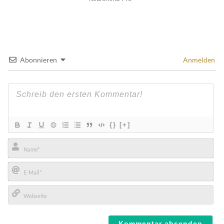
Abonnieren
Anmelden
{}
[+]
Name*
E-
Mail*
Webseite