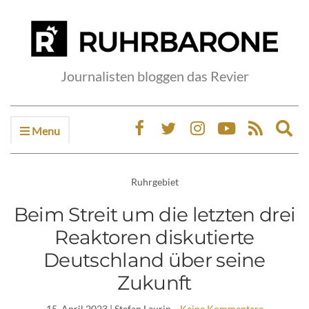
Journalisten bloggen das Revier
Menu
Ex
sea
fo
Ruhrgebiet
Beim Streit um die letzten drei
Reaktoren diskutierte
Deutschland über seine
Zukunft
15. April 2023
| Stefan Laurin
Keine Kommentare