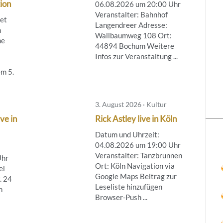
ion
06.08.2026 um 20:00 Uhr
Veranstalter: Bahnhof
tet
Langendreer Adresse:
m
Wallbaumweg 108 Ort:
ne
44894 Bochum Weitere
Infos zur Veranstaltung ...
m 5.
3. August 2026 · Kultur
ve in
Rick Astley live in Köln
Datum und Uhrzeit:
04.08.2026 um 19:00 Uhr
Veranstalter: Tanzbrunnen
Uhr
Ort: Köln Navigation via
el
Google Maps Beitrag zur
. 24
Leseliste hinzufügen
n
Browser-Push ...