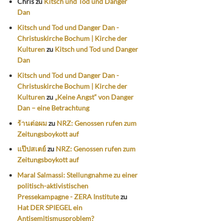
Chris
zu
Kitsch und Tod und Danger
Dan
Kitsch und Tod und Danger Dan -
Christuskirche Bochum | Kirche der
Kulturen
zu
Kitsch und Tod und Danger
Dan
Kitsch und Tod und Danger Dan -
Christuskirche Bochum | Kirche der
Kulturen
zu
„Keine Angst“ von Danger
Dan – eine Betrachtung
ร้านต่อผม
zu
NRZ: Genossen rufen zum
Zeitungsboykott auf
แป๊ปสเตย์
zu
NRZ: Genossen rufen zum
Zeitungsboykott auf
Maral Salmassi: Stellungnahme zu einer
politisch-aktivistischen
Pressekampagne - ZERA Institute
zu
Hat DER SPIEGEL ein
Antisemitismusproblem?