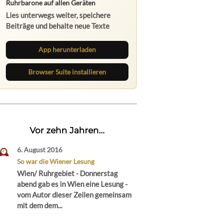
Ruhrbarone auf allen Geräten
Lies unterwegs weiter, speichere
Beiträge und behalte neue Texte
direkt im Browser im Blick.
App herunterladen
Browser Suite installieren
Vor zehn Jahren...
6. August 2016
So war die Wiener Lesung
Wien/ Ruhrgebiet - Donnerstag
abend gab es in Wien eine Lesung -
vom Autor dieser Zeilen gemeinsam
mit dem dem...