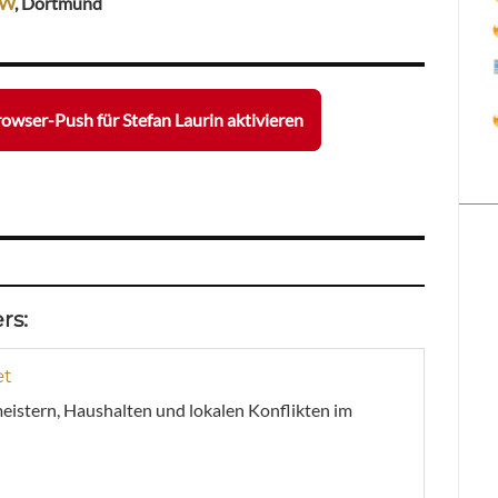
ZW
, Dortmund
owser-Push für Stefan Laurin aktivieren
rs:
et
meistern, Haushalten und lokalen Konflikten im