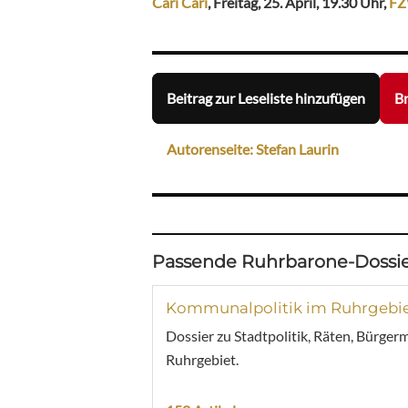
Cari Cari
, Freitag, 25. April, 19.30 Uhr,
F
Beitrag zur Leseliste hinzufügen
Br
Autorenseite: Stefan Laurin
Passende Ruhrbarone-Dossie
Kommunalpolitik im Ruhrgebi
Dossier zu Stadtpolitik, Räten, Bürger
Ruhrgebiet.