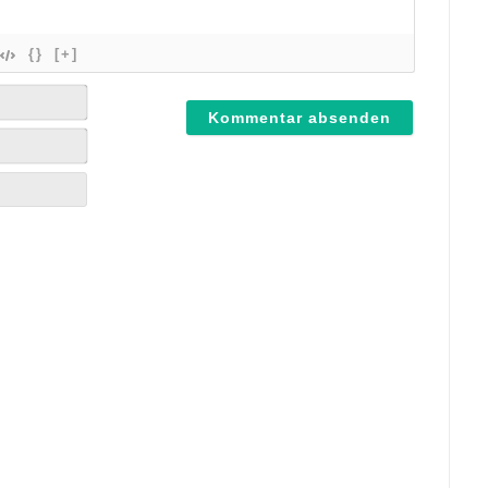
{}
[+]