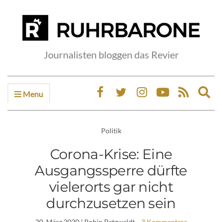
Journalisten bloggen das Revier
Menu
Ex
sea
fo
Politik
Corona-Krise: Eine
Ausgangssperre dürfte
vielerorts gar nicht
durchzusetzen sein
20. März 2020
| Robin Patzwaldt
3 Kommentare