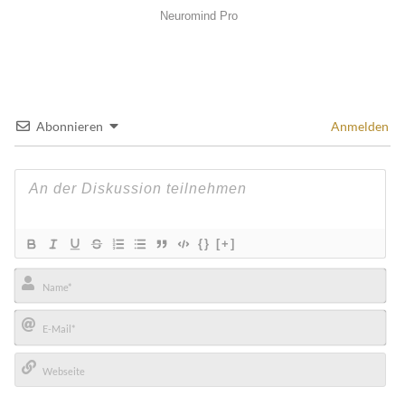
Abonnieren
Anmelden
{}
[+]
Name*
E-
Mail*
Webseite