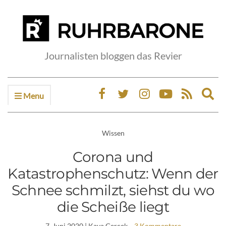
Journalisten bloggen das Revier
Menu
Ex
sea
fo
Wissen
Corona und
Katastrophenschutz: Wenn der
Schnee schmilzt, siehst du wo
die Scheiße liegt
7. Juni 2020
| Kaya Gercek
3 Kommentare