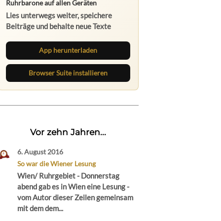
Ruhrbarone auf allen Geräten
Lies unterwegs weiter, speichere
Beiträge und behalte neue Texte
direkt im Browser im Blick.
App herunterladen
Browser Suite installieren
Vor zehn Jahren...
6. August 2016
So war die Wiener Lesung
Wien/ Ruhrgebiet - Donnerstag
abend gab es in Wien eine Lesung -
vom Autor dieser Zeilen gemeinsam
mit dem dem...