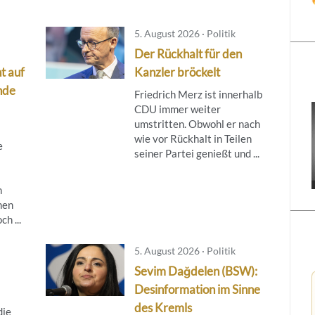
5. August 2026 · Politik
Der Rückhalt für den
t auf
Kanzler bröckelt
nde
Friedrich Merz ist innerhalb
CDU immer weiter
umstritten. Obwohl er nach
wie vor Rückhalt in Teilen
e
seiner Partei genießt und ...
h
nen
h ...
5. August 2026 · Politik
Sevim Dağdelen (BSW):
Desinformation im Sinne
des Kremls
die