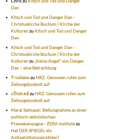
Chris
zu
Kitsch und Tod und Danger
Dan
Kitsch und Tod und Danger Dan -
Christuskirche Bochum | Kirche der
Kulturen
zu
Kitsch und Tod und Danger
Dan
Kitsch und Tod und Danger Dan -
Christuskirche Bochum | Kirche der
Kulturen
zu
„Keine Angst“ von Danger
Dan – eine Betrachtung
ร้านต่อผม
zu
NRZ: Genossen rufen zum
Zeitungsboykott auf
แป๊ปสเตย์
zu
NRZ: Genossen rufen zum
Zeitungsboykott auf
Maral Salmassi: Stellungnahme zu einer
politisch-aktivistischen
Pressekampagne - ZERA Institute
zu
Hat DER SPIEGEL ein
Antisemitismusproblem?