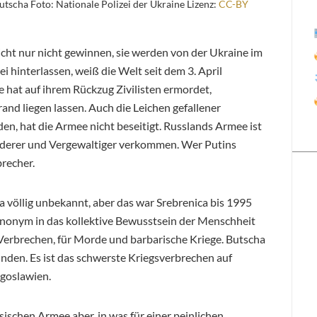
tscha Foto: Nationale Polizei der Ukraine Lizenz:
CC-BY
icht nur nicht gewinnen, sie werden von der Ukraine im
i hinterlassen, weiß die Welt seit dem 3. April
e hat auf ihrem Rückzug Zivilisten ermordet,
and liegen lassen. Auch die Leichen gefallener
en, hat die Armee nicht beseitigt. Russlands Armee ist
nderer und Vergewaltiger verkommen. Wer Putins
brecher.
a völlig unbekannt, aber das war Srebrenica bis 1995
 Synonym in das kollektive Bewusstsein der Menschheit
 Verbrechen, für Morde und barbarische Kriege. Butscha
inden. Es ist das schwerste Kriegsverbrechen auf
goslawien.
ischen Armee aber, in was für einer peinlichen