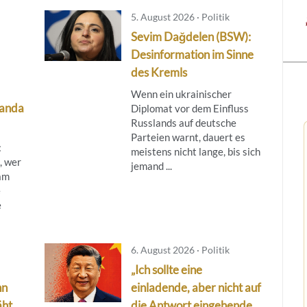
5. August 2026 · Politik
Sevim Dağdelen (BSW):
Desinformation im Sinne
des Kremls
Wenn ein ukrainischer
ganda
Diplomat vor dem Einfluss
Russlands auf deutsche
Parteien warnt, dauert es
:
meistens nicht lange, bis sich
, wer
jemand ...
am
e
e
6. August 2026 · Politik
„Ich sollte eine
nn
einladende, aber nicht auf
ht,
die Antwort eingehende