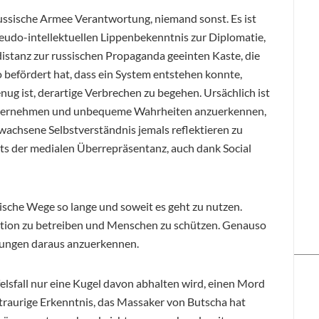
russische Armee Verantwortung, niemand sonst. Es ist
eudo-intellektuellen Lippenbekenntnis zur Diplomatie,
distanz zur russischen Propaganda geeinten Kaste, die
 befördert hat, dass ein System entstehen konnte,
g ist, derartige Verbrechen zu begehen. Ursächlich ist
u übernehmen und unbequeme Wahrheiten anzuerkennen,
rwachsene Selbstverständnis jemals reflektieren zu
s der medialen Überrepräsentanz, auch dank Social
atische Wege so lange und soweit es geht zu nutzen.
alation zu betreiben und Menschen zu schützen. Genauso
itungen daraus anzuerkennen.
lsfall nur eine Kugel davon abhalten wird, einen Mord
 traurige Erkenntnis, das Massaker von Butscha hat