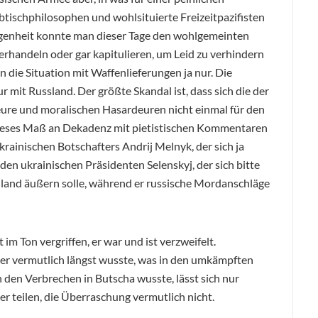
ibtischphilosophen und wohlsituierte Freizeitpazifisten
egenheit konnte man dieser Tage den wohlgemeinten
verhandeln oder gar kapitulieren, um Leid zu verhindern
die Situation mit Waffenlieferungen ja nur. Die
r mit Russland. Der größte Skandal ist, dass sich die der
eure und moralischen Hasardeuren nicht einmal für den
dieses Maß an Dekadenz mit pietistischen Kommentaren
rainischen Botschafters Andrij Melnyk, der sich ja
den ukrainischen Präsidenten Selenskyj, der sich bitte
land äußern solle, während er russische Mordanschläge
 im Ton vergriffen, er war und ist verzweifelt.
fter vermutlich längst wusste, was in den umkämpften
 den Verbrechen in Butscha wusste, lässt sich nur
 teilen, die Überraschung vermutlich nicht.