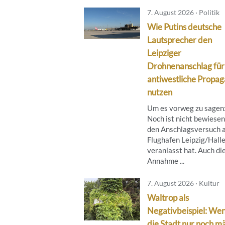
7. August 2026 · Politik
Wie Putins deutsche
Lautsprecher den
Leipziger
Drohnenanschlag für
antiwestliche Propa
nutzen
Um es vorweg zu sagen
Noch ist nicht bewiesen
den Anschlagsversuch 
Flughafen Leipzig/Hall
veranlasst hat. Auch di
Annahme ...
7. August 2026 · Kultur
Waltrop als
Negativbeispiel: We
die Stadt nur noch mä