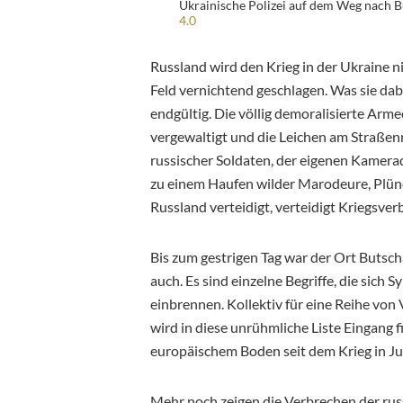
Ukrainische Polizei auf dem Weg nach Bu
4.0
Russland wird den Krieg in der Ukraine n
Feld vernichtend geschlagen. Was sie dabe
endgültig. Die völlig demoralisierte Arme
vergewaltigt und die Leichen am Straßenr
russischer Soldaten, der eigenen Kamerad
zu einem Haufen wilder Marodeure, Plü
Russland verteidigt, verteidigt Kriegsver
Bis zum gestrigen Tag war der Ort Butsch
auch. Es sind einzelne Begriffe, die sich
einbrennen. Kollektiv für eine Reihe von
wird in diese unrühmliche Liste Eingang f
europäischem Boden seit dem Krieg in Ju
Mehr noch zeigen die Verbrechen der russ