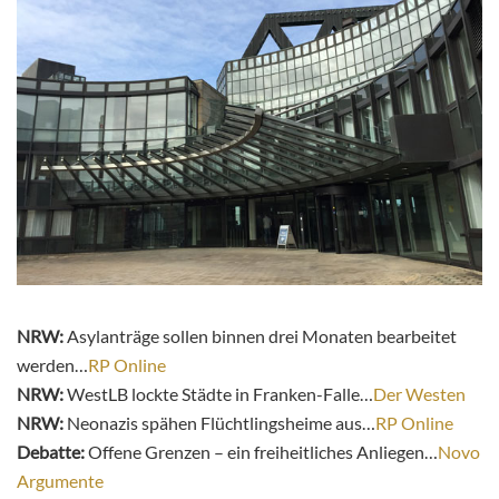
NRW:
Asylanträge sollen binnen drei Monaten bearbeitet
werden…
RP Online
NRW:
WestLB lockte Städte in Franken-Falle…
Der Westen
NRW:
Neonazis spähen Flüchtlingsheime aus…
RP Online
Debatte:
Offene Grenzen – ein freiheitliches Anliegen…
Novo
Argumente