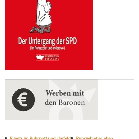
Events im Ruhrpott und Umfeld
Ruhrgebiet erleben