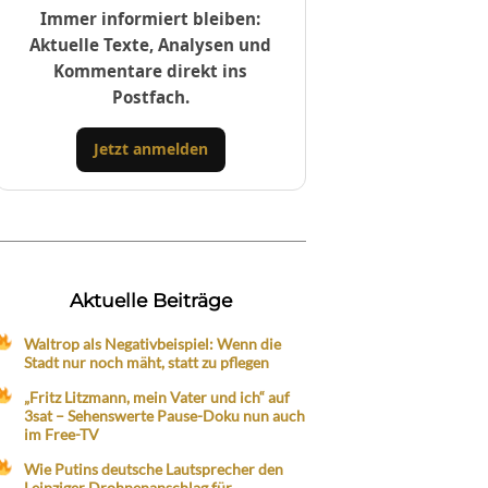
Immer informiert bleiben:
Aktuelle Texte, Analysen und
Kommentare direkt ins
Postfach.
Jetzt anmelden
Aktuelle Beiträge
Waltrop als Negativbeispiel: Wenn die
Stadt nur noch mäht, statt zu pflegen
„Fritz Litzmann, mein Vater und ich“ auf
3sat – Sehenswerte Pause-Doku nun auch
im Free-TV
Wie Putins deutsche Lautsprecher den
Leipziger Drohnenanschlag für