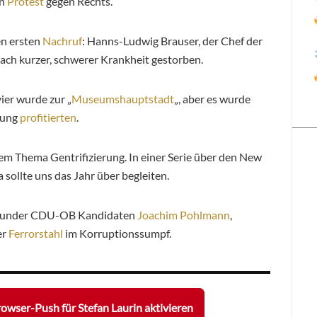
en
Protest
gegen Rechts.
en ersten
Nachruf
: Hanns-Ludwig Brauser, der Chef der
ch kurzer, schwerer Krankheit gestorben.
ier wurde zur „
Museumshauptstadt
„, aber es wurde
klung
profitierten
.
em Thema Gentrifizierung. In einer Serie über den New
 sollte uns das Jahr über begleiten.
tmunder CDU-OB Kandidaten
Joachim Pohlmann
,
er
Ferrorstahl
im Korruptionssumpf.
owser-Push für Stefan Laurin aktivieren