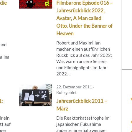
 die
Filmbarone Episode 016 –
Jahresrückblick 2022,
Avatar, A Man called
Otto, Under the Banner of
Heaven
Robert und Maximilian
and
machen einen ausführlichen
Rückblick auf das Jahr 2022:
alina
Was waren unsere Serien-
und Filmhighlights im Jahr
2022. ...
22. Dezember 2011 ·
Ruhrgebiet
1:
Jahresrückblick 2011 –
März
ir ein
Die Reaktorkatastrophe im
tt auf
japanischen Fukushima
rger
änderte innerhalb weniger