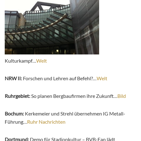
Kulturkampf…
Welt
NRW II:
Forschen und Lehren auf Befehl?…
Welt
Ruhrgebiet:
So planen Bergbaufirmen ihre Zukunft…
Bild
Bochum:
Kerkemeier und Strehl übernehmen IG Metall-
Führung…
Ruhr Nachrichten
Dortmund:
Demo für Stadionkultur – BVB-Fan lädt