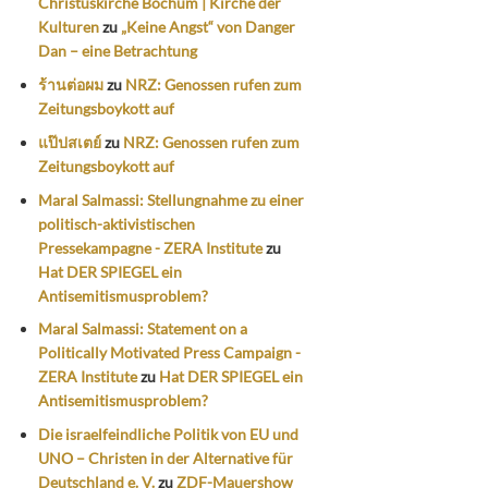
Christuskirche Bochum | Kirche der
Kulturen
zu
„Keine Angst“ von Danger
Dan – eine Betrachtung
ร้านต่อผม
zu
NRZ: Genossen rufen zum
Zeitungsboykott auf
แป๊ปสเตย์
zu
NRZ: Genossen rufen zum
Zeitungsboykott auf
Maral Salmassi: Stellungnahme zu einer
politisch-aktivistischen
Pressekampagne - ZERA Institute
zu
Hat DER SPIEGEL ein
Antisemitismusproblem?
Maral Salmassi: Statement on a
Politically Motivated Press Campaign -
ZERA Institute
zu
Hat DER SPIEGEL ein
Antisemitismusproblem?
Die israelfeindliche Politik von EU und
UNO – Christen in der Alternative für
Deutschland e. V.
zu
ZDF-Mauershow