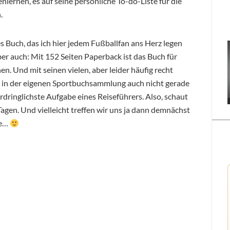
ernen, es auf seine persönliche To-do-Liste für die
.
 Buch, das ich hier jedem Fußballfan ans Herz legen
er auch: Mit 152 Seiten Paperback ist das Buch für
n. Und mit seinen vielen, aber leider häufig recht
s in der eigenen Sportbuchsammlung auch nicht gerade
vordringlichste Aufgabe eines Reiseführers. Also, schaut
gen. Und vielleicht treffen wir uns ja dann demnächst
te…