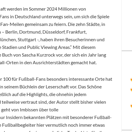
aft werden im Sommer 2024 Millionen von
ans in Deutschland unterwegs sein, um sich die Spiele
Fan-Meilen gemeinsam zu feiern. Die zehn Städte, in
– Berlin, Dortmund, Düsseldorf, Frankfurt,
München, Stuttgart -, haben ihren Besucherinnen und
ie Stadien und Public Viewing Areas.“ Mit diesem
 Buch von Sascha Kurzrock vor, der sich ein Jahr lang
ll-Orten in den Ausrichterstädten gemacht hat.
er 100 für Fußball-Fans besonders interessante Orte hat
e in seinem Büchlein der Leserschaft vor. Das Schöne
eßlich auf die Highlights, die ohnehin jedem
eilweise vertraut sind, der Autor stellt bisher vielen
geht von Imbissen über tolle
ur Insidern bekannten Plätzen mit besonderer Fußball-
te Fußballbegleiter hier vermutlich noch immer etwas