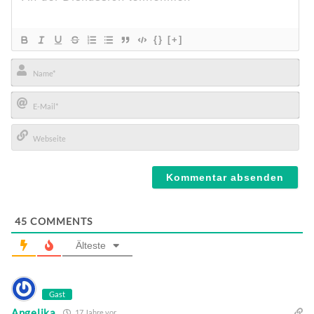
{}
[+]
Name*
E-
Mail*
Webseite
45
COMMENTS
Älteste
Gast
Angelika
17 Jahre vor