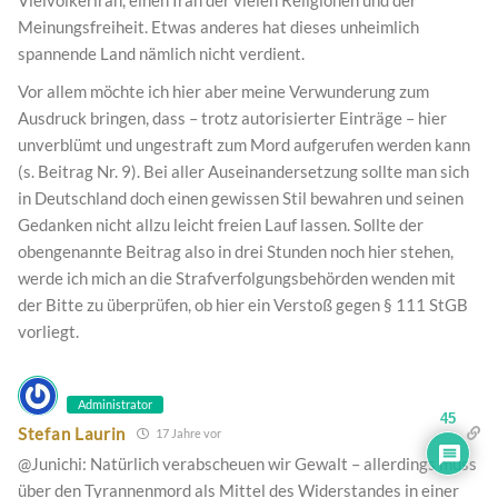
Vielvölkeriran, einen Iran der vielen Religionen und der
Meinungsfreiheit. Etwas anderes hat dieses unheimlich
spannende Land nämlich nicht verdient.
Vor allem möchte ich hier aber meine Verwunderung zum
Ausdruck bringen, dass – trotz autorisierter Einträge – hier
unverblümt und ungestraft zum Mord aufgerufen werden kann
(s. Beitrag Nr. 9). Bei aller Auseinandersetzung sollte man sich
in Deutschland doch einen gewissen Stil bewahren und seinen
Gedanken nicht allzu leicht freien Lauf lassen. Sollte der
obengenannte Beitrag also in drei Stunden noch hier stehen,
werde ich mich an die Strafverfolgungsbehörden wenden mit
der Bitte zu überprüfen, ob hier ein Verstoß gegen § 111 StGB
vorliegt.
Administrator
45
Stefan Laurin
17 Jahre vor
@Junichi: Natürlich verabscheuen wir Gewalt – allerdings muss
über den Tyrannenmord als Mittel des Widerstandes in einer