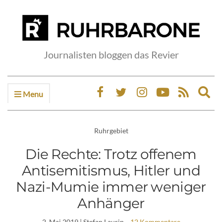
Journalisten bloggen das Revier
Menu
Ex
sea
fo
Ruhrgebiet
Die Rechte: Trotz offenem
Antisemitismus, Hitler und
Nazi-Mumie immer weniger
Anhänger
2. Mai 2019
| Stefan Laurin
12 Kommentare