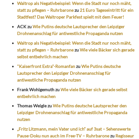
Waltrop als Negativbeispiel: Wenn die Stadt nur noch mäht,
statt zu pflegen – Ruhrbarone
zu
21 Euro Tageseintritt für ein
Stadtfest? Das Waltroper Parkfest spielt mit dem Feuer!
ACK
zu
Wie Putins deutsche Lautsprecher den Leipziger
Drohnenanschlag für antiwestliche Propaganda nutzen
Waltrop als Negativbeispiel: Wenn die Stadt nur noch mäht,
statt zu pflegen – Ruhrbarone
zu
Wie viele Bäcker sich gerade
selbst entbehrlich machen
"Kaiserfront Extra"-Romanfan
zu
Wie Putins deutsche
Lautsprecher den Leipziger Drohnenanschlag für
antiwestliche Propaganda nutzen
Frank Wohlgemuth
zu
Wie viele Bäcker sich gerade selbst
entbehrlich machen
Thomas Weigle
zu
Wie Putins deutsche Lautsprecher den
Leipziger Drohnenanschlag für antiwestliche Propaganda
nutzen
„Fritz Litzmann, mein Vater und ich“ auf 3sat – Sehenswerte
Pause-Doku nun auch im Free-TV – Ruhrbarone
zu
Regisseur