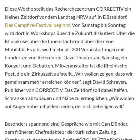
Diese Woche stellt das Recherchezentrum CORRECTIV ein
kleines Zeltdorf vor dem Landtag NRW auf. In Düsseldorf.
Das Campfire-Festival beginnt.
Von Samstag bis Sonntag
wird dort in Workshops über die Zukunft diskutiert. Über die
Klimakrise, über die Innenstädte und über die neue
Mobilität. Es gibt weit mehr als 200 Veranstaltungen mit
hunderten von Referenten. Dazu Theater, am Samstag ein
Konzert und Debatten. Mitveranstalter ist die Rheinische
Post, die ein Zirkuszelt aufstellt. „Wir wollen zeigen, dass wir
gemeinsam mehr erreichen können“, sagt David Schraven,
Publisher von CORRECTIV. Das Zeltdorf soll dabei helfen,
Schranken abzubauen und Nähe zu ermöglichen. „Wir wollen
auf Augenhöhe mit jedem reden, der sich beteiligen will.“
Besonders spannend sind Gespräche wie mit Can Dündar,
dem früheren Chefredakteur der türkischen Zeitung
Cumhuriyet, der heute das Radio #ÖZGÜRÜZRADYO leitet.