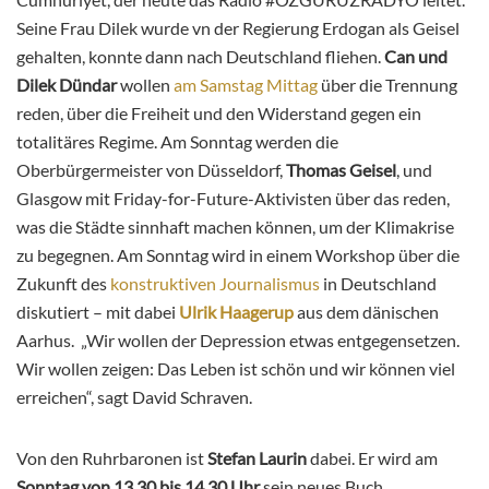
Seine Frau Dilek wurde vn der Regierung Erdogan als Geisel
gehalten, konnte dann nach Deutschland fliehen.
Can und
Dilek Dündar
wollen
am Samstag Mittag
über die Trennung
reden, über die Freiheit und den Widerstand gegen ein
totalitäres Regime. Am Sonntag werden die
Oberbürgermeister von Düsseldorf,
Thomas Geisel
, und
Glasgow mit Friday-for-Future-Aktivisten über das reden,
was die Städte sinnhaft machen können, um der Klimakrise
zu begegnen. Am Sonntag wird in einem Workshop über die
Zukunft des
konstruktiven Journalismus
in Deutschland
diskutiert – mit dabei
Ulrik Haagerup
aus dem dänischen
Aarhus. „Wir wollen der Depression etwas entgegensetzen.
Wir wollen zeigen: Das Leben ist schön und wir können viel
erreichen“, sagt David Schraven.
Von den Ruhrbaronen ist
Stefan Laurin
dabei. Er wird am
Sonntag von 13.30 bis 14.30 Uhr
sein neues Buch