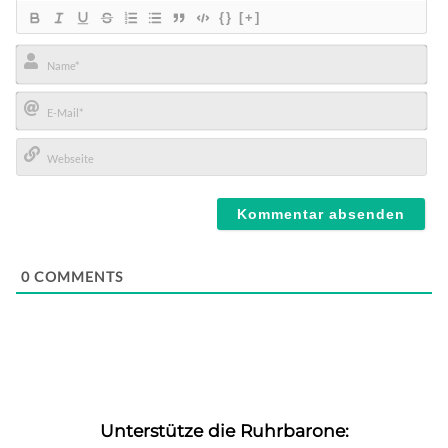
{}
[+]
Name*
E-
Mail*
Webseite
0
COMMENTS
Unterstütze die Ruhrbarone: