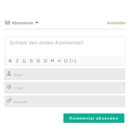
Abonnieren
Anmelden
{}
[+]
Name*
E-
Mail*
Webseite