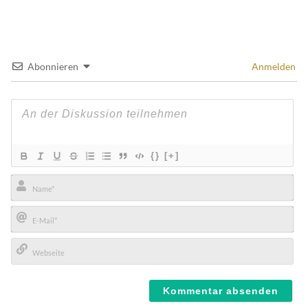
Abonnieren
Anmelden
{}
[+]
Name*
E-
Mail*
Webseite