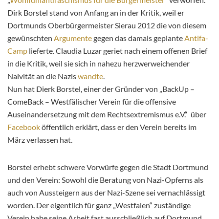
Dirk Borstel stand von Anfang an in der Kritik, weil er
Dortmunds Oberbürgermeister Sierau 2012 die von diesem
gewünschten
Argumente
gegen das damals geplante
Antifa-
Camp
lieferte. Claudia Luzar geriet nach einem offenen Brief
in die Kritik, weil sie sich in nahezu herzwerweichender
Naivität an die Nazis
wandte
.
Nun hat Dierk Borstel, einer der Gründer von „BackUp –
ComeBack – Westfälischer Verein für die offensive
Auseinandersetzung mit dem Rechtsextremismus e.V.“ über
Facebook
öffentlich erklärt, dass er den Verein bereits im
März verlassen hat.
Borstel erhebt schwere Vorwürfe gegen die Stadt Dortmund
und den Verein: Sowohl die Beratung von Nazi-Opferns als
auch von
Aussteigern aus der Nazi-Szene sei vernachlässigt
worden. Der eigentlich für ganz „Westfalen“ zuständige
Verein habe seine Arbeit fast ausschließlich auf Dortmund