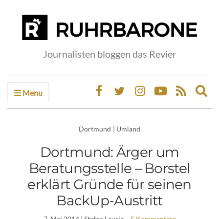
Journalisten bloggen das Revier
Menu
Ex
sea
fo
Dortmund
|
Umland
Dortmund: Ärger um
Beratungsstelle – Borstel
erklärt Gründe für seinen
BackUp-Austritt
7. Mai 2014
| Stefan Laurin
5 Kommentare