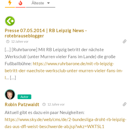
Älteste
Presse 07.05.2014 | RB Leipzig News -
rotebrauseblogger
12 Jahre vor
[…] [Ruhrbarone] Mit RB Leipzig betritt der nächste
‚Werksclub‘ (unter Murren vieler Fans im Lande) die große
Fußballbühne:
https://www.ruhrbarone.de/mit-rb-leipzig-
betritt-der-naechste-werksclub-unter-murren-vieler-fans-im-
l
… […]
Autor
Robin Patzwaldt
12 Jahre vor
Aktuell gibt es dazu ein paar Neuigkeiten:
https://www.sky.de/web/cms/de/2-bundesliga-droht-rb-leipzig-
das-aus-dfl-weist-beschwerde-ab.jsp?wkz=WXTSL1