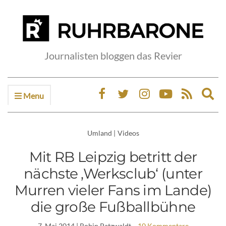
Journalisten bloggen das Revier
Menu
Ex
sea
fo
Umland
|
Videos
Mit RB Leipzig betritt der
nächste ‚Werksclub‘ (unter
Murren vieler Fans im Lande)
die große Fußballbühne
7. Mai 2014
| Robin Patzwaldt
10 Kommentare