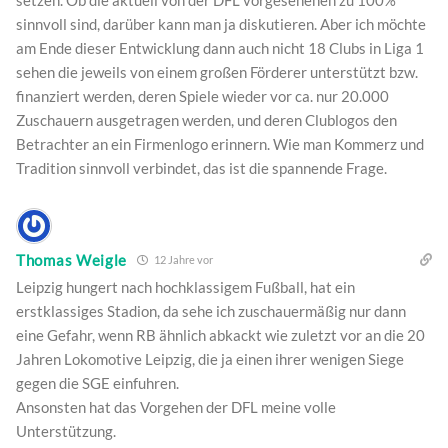
setzen. Ob die aktuell von der DFL vorgesehenen zu 100%
sinnvoll sind, darüber kann man ja diskutieren. Aber ich möchte
am Ende dieser Entwicklung dann auch nicht 18 Clubs in Liga 1
sehen die jeweils von einem großen Förderer unterstützt bzw.
finanziert werden, deren Spiele wieder vor ca. nur 20.000
Zuschauern ausgetragen werden, und deren Clublogos den
Betrachter an ein Firmenlogo erinnern. Wie man Kommerz und
Tradition sinnvoll verbindet, das ist die spannende Frage.
Thomas Weigle
12 Jahre vor
Leipzig hungert nach hochklassigem Fußball, hat ein
erstklassiges Stadion, da sehe ich zuschauermäßig nur dann
eine Gefahr, wenn RB ähnlich abkackt wie zuletzt vor an die 20
Jahren Lokomotive Leipzig, die ja einen ihrer wenigen Siege
gegen die SGE einfuhren.
Ansonsten hat das Vorgehen der DFL meine volle
Unterstützung.