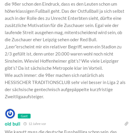
die 98er schon den Eindruck, dass es den Leuten schon um
höherklassigen Fußball geht. Das der Ostfußball ja sich selbst
auch in der Rolle des zu Unrecht Enterbten sieht, dürfte eine
zusätzliche Motivation für die Zuschauer sein. Egal wie der
laufende Streit ausgehen mag, mitentscheidend wird sein, ob
die Zuschauer eher Leipzig sehen oder Red Bull.
„Leer“erscheint mir ein relativer Begriff, wenn ein Stadion zu
2/3 gefüllt ist, denn unter 20.000 waren wohl noch nicht
Sinsheim. Wieviel Hoffenheimer gibt’s? Wie viele Leipziger
gibt’s? Da ist sächsische Metropole klar im Vorteil.
Wie auch immer: die 98er machen sich natürlich als
HESSISCHER TRADITIONSCLUB sehr viel besser in Liga 2 als
der sächsische gentechnisch aufgepäppelte kurzfristige
Zweitligaaufsteiger.
Gast
old bull
12 Jahre vor
Wie kaputt muss die deutsche Fussballliga schon sein, das