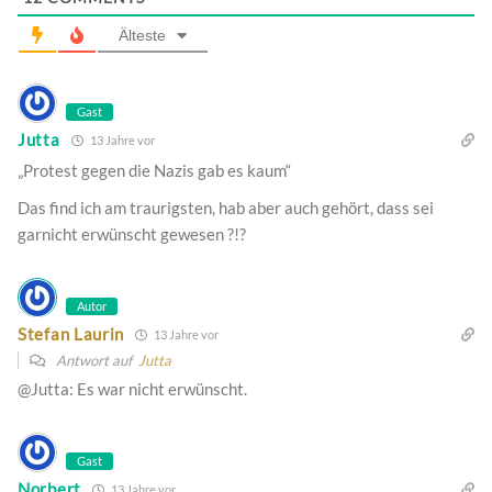
Älteste
Gast
Jutta
13 Jahre vor
„Protest gegen die Nazis gab es kaum“
Das find ich am traurigsten, hab aber auch gehört, dass sei
garnicht erwünscht gewesen ?!?
Autor
Stefan Laurin
13 Jahre vor
Antwort auf
Jutta
@Jutta: Es war nicht erwünscht.
Gast
Norbert
13 Jahre vor