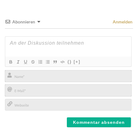
Abonnieren
Anmelden
{}
[+]
Name*
E-
Mail*
Webseite