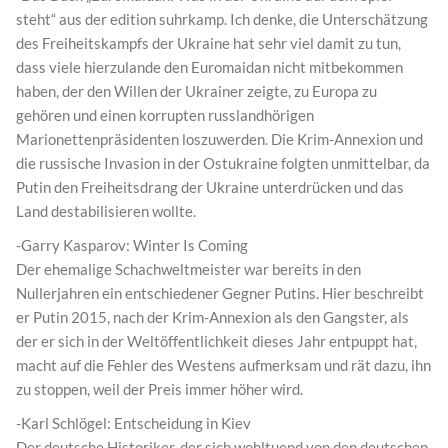
steht“ aus der edition suhrkamp. Ich denke, die Unterschätzung
des Freiheitskampfs der Ukraine hat sehr viel damit zu tun,
dass viele hierzulande den Euromaidan nicht mitbekommen
haben, der den Willen der Ukrainer zeigte, zu Europa zu
gehören und einen korrupten russlandhörigen
Marionettenpräsidenten loszuwerden. Die Krim-Annexion und
die russische Invasion in der Ostukraine folgten unmittelbar, da
Putin den Freiheitsdrang der Ukraine unterdrücken und das
Land destabilisieren wollte.
-Garry Kasparov: Winter Is Coming
Der ehemalige Schachweltmeister war bereits in den
Nullerjahren ein entschiedener Gegner Putins. Hier beschreibt
er Putin 2015, nach der Krim-Annexion als den Gangster, als
der er sich in der Weltöffentlichkeit dieses Jahr entpuppt hat,
macht auf die Fehler des Westens aufmerksam und rät dazu, ihn
zu stoppen, weil der Preis immer höher wird.
-Karl Schlögel: Entscheidung in Kiev
Der deutsche Historiker, der sich wohltuend von den deutschen