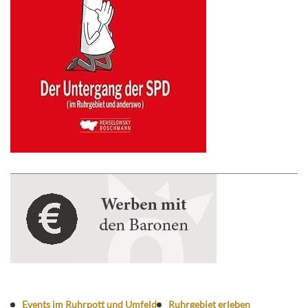
Events im Ruhrpott und Umfeld
Ruhrgebiet erleben