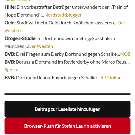
Hilfe:
Ein vorbestrafter Betrüger unterwandert den „Train of
Hope Dortmund“…
Nordstadtblogger
Geld:
Stadt will mehr Geld durch Knöllchen kassieren…
Der
Westen
Drogen-Studie:
In Dortmund wird mehr gekokst als in
München…
Der Westen
BVB:
Drei Fragen zum Derby Dortmund gegen Schalke…
NOZ
BVB:
Borussia Dortmund im Revierderby ohne Marco Reus…
Sportal
BVB:
Dortmund klarer Favorit gegen Schalke…
RP Online
Beitrag zur Leseliste hinzufügen
Browser-Push für Stefan Laurin aktivieren