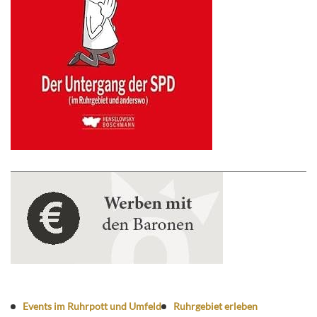
Events im Ruhrpott und Umfeld
Ruhrgebiet erleben