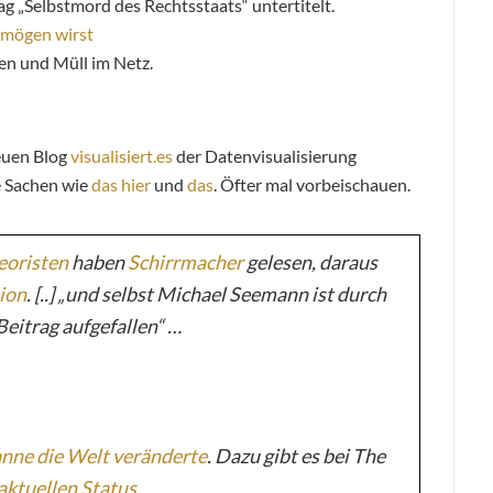
g „Selbstmord des Rechtsstaats“ untertitelt.
d mögen wirst
en und Müll im Netz.
neuen Blog
visualisiert.es
der Datenvisualisierung
e Sachen wie
das hier
und
das
. Öfter mal vorbeischauen.
eoristen
haben
Schirrmacher
gelesen, daraus
ion
. [..] „und selbst Michael Seemann ist durch
eitrag aufgefallen“ …
nne die Welt veränderte
. Dazu gibt es bei
The
aktuellen Status
.