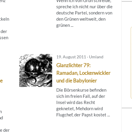
enz
Wenn ich von Grün schreibe,
spreche ich nicht nur über die
deutsche Partei, sondern von
ckeln
den Grünen weltweit, den
grünen ...
 der
ssen
19. August 2011 · Umland
Glanzlichter 79:
Ramadan, Lockenwickler
ne
und die Babylonier
Die Börsenkurse befinden
sich im freien Fall, auf der
Insel wird das Recht
geknetet, Mehdorn wird
n
Flugchef, der Papst kostet ...
nd
e der