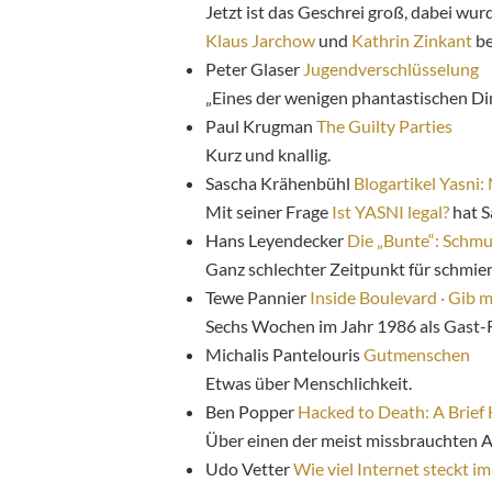
Jetzt ist das Geschrei groß, dabei wur
Klaus Jarchow
und
Kathrin Zinkant
be
Peter Glaser
Jugendverschlüsselung
„Eines der wenigen phantastischen Din
Paul Krugman
The Guilty Parties
Kurz und knallig.
Sascha Krähenbühl
Blogartikel Yasni
Mit seiner Frage
Ist YASNI legal?
hat S
Hans Leyendecker
Die „Bunte“: Schmu
Ganz schlechter Zeitpunkt für schmie
Tewe Pannier
Inside Boulevard · Gib m
Sechs Wochen im Jahr 1986 als Gast-R
Michalis Pantelouris
Gutmenschen
Etwas über Menschlichkeit.
Ben Popper
Hacked to Death: A Brief 
Über einen der meist missbrauchten A
Udo Vetter
Wie viel Internet steckt