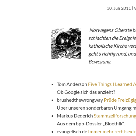
30. Juli 2011
| 
Norwegens Oberste be
schlachten die Ereignis
katholische Kirche ve
geht’s richtig rund, un
Bewegung.
Tom Anderson
Five Things I Learned
Ob Google sich das anzieht?
brushedthewrongway
Prüde Freizügig
Über unseren sonderbaren Umgang mit
Markus Dederich
Stammzellforschung
Aus dem bpb-Dossier „Bioethik“.
evangelisch.de
Immer mehr rechtsextr