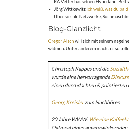
RA Vetter hat seinen Hyperland-Beitra
Jörg Wittkewitz
Ich weiß, was du bal
Über soziale Netzwerke, Suchmaschin
Blog-Glanzlicht
Gregor Aisch
will sich mit seinem nagel
widmen. Unter anderem macht er so toll
Christoph Kappes und die
Sozialth
wurde eine hervorragende
Diskuss
einen durchdachten & pointierten B
Georg Kreisler
zum Nachhören.
20 Jahre WWW:
Wie eine Kaffeeka
Oatmeal
einen augenzwinkernden