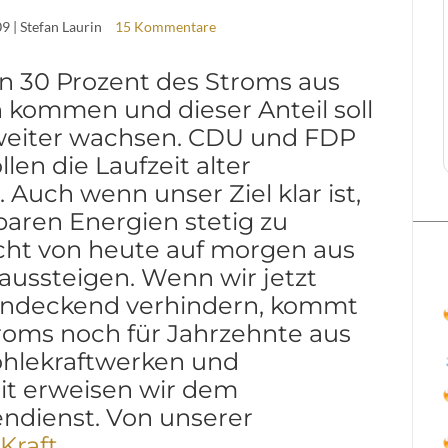
09
| Stefan Laurin
15 Kommentare
en 30 Prozent des Stroms aus
 kommen und dieser Anteil soll
 weiter wachsen. CDU und FDP
llen die Laufzeit alter
Auch wenn unser Ziel klar ist,
baren Energien stetig zu
icht von heute auf morgen aus
ussteigen. Wenn wir jetzt
endeckend verhindern, kommt
troms noch für Jahrzehnte aus
Kohlekraftwerken und
t erweisen wir dem
ndienst. Von unserer
Kraft