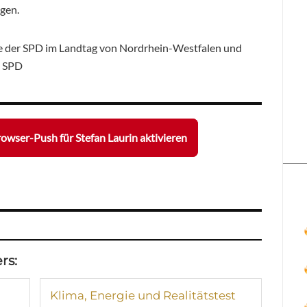
igen.
de der SPD im Landtag von Nordrhein-Westfalen und
n SPD
owser-Push für Stefan Laurin aktivieren
rs:
Klima, Energie und Realitätstest