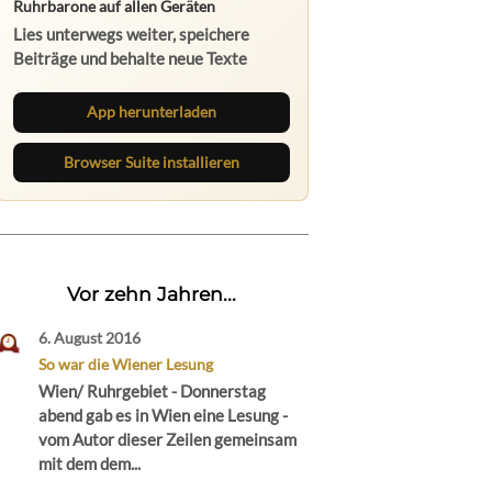
Ruhrbarone auf allen Geräten
Lies unterwegs weiter, speichere
Beiträge und behalte neue Texte
direkt im Browser im Blick.
App herunterladen
Browser Suite installieren
Vor zehn Jahren...
6. August 2016
So war die Wiener Lesung
Wien/ Ruhrgebiet - Donnerstag
abend gab es in Wien eine Lesung -
vom Autor dieser Zeilen gemeinsam
mit dem dem...