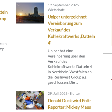
19. September 2025 ·
Wirtschaft
teln
Uniper unterzeichnet
trop
Vereinbarung zum
Verkauf des
Kohlekraftwerks ‚Datteln
4‘
iesen
omp
Uniper hat eine
Vereinbarung über den
Verkauf des
Kohlekraftwerks Datteln 4
in Nordrhein-Westfalen an
die ResInvest Group a.s.
geschlossen. Die ...
29. Juli 2026 · Kultur
Donald Duck wird Pott-
:
Reporter: Mickey Maus