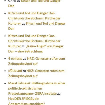
Chris
zu
Kitsch und Tod und Danger
Dan
Kitsch und Tod und Danger Dan -
Christuskirche Bochum | Kirche der
Kulturen
zu
Kitsch und Tod und Danger
Dan
Kitsch und Tod und Danger Dan -
Christuskirche Bochum | Kirche der
Kulturen
zu
„Keine Angst“ von Danger
Dan – eine Betrachtung
ร้านต่อผม
zu
NRZ: Genossen rufen zum
Zeitungsboykott auf
แป๊ปสเตย์
zu
NRZ: Genossen rufen zum
Zeitungsboykott auf
Maral Salmassi: Stellungnahme zu einer
politisch-aktivistischen
Pressekampagne - ZERA Institute
zu
Hat DER SPIEGEL ein
Antisemitismusproblem?