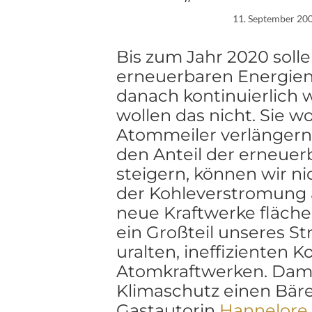
11. September 20
Bis zum Jahr 2020 soll
erneuerbaren Energien
danach kontinuierlich
wollen das nicht. Sie wo
Atommeiler verlängern. 
den Anteil der erneuer
steigern, können wir n
der Kohleverstromung a
neue Kraftwerke fläch
ein Großteil unseres S
uralten, ineffizienten 
Atomkraftwerken. Dami
Klimaschutz einen Bäre
Gastautorin
Hannelore 