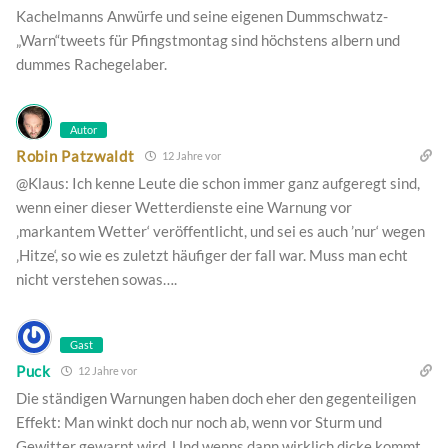
Kachelmanns Anwürfe und seine eigenen Dummschwatz-
„Warn“tweets für Pfingstmontag sind höchstens albern und
dummes Rachegelaber.
Autor
Robin Patzwaldt
12 Jahre vor
@Klaus: Ich kenne Leute die schon immer ganz aufgeregt sind,
wenn einer dieser Wetterdienste eine Warnung vor
‚markantem Wetter‘ veröffentlicht, und sei es auch ’nur‘ wegen
‚Hitze‘, so wie es zuletzt häufiger der fall war. Muss man echt
nicht verstehen sowas….
Gast
Puck
12 Jahre vor
Die ständigen Warnungen haben doch eher den gegenteiligen
Effekt: Man winkt doch nur noch ab, wenn vor Sturm und
Gewitter gewarnt wird. Und wenns dann wirklich dicke kommt,