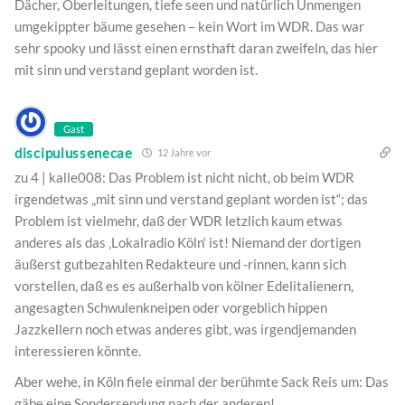
Dächer, Oberleitungen, tiefe seen und natürlich Unmengen
umgekippter bäume gesehen – kein Wort im WDR. Das war
sehr spooky und lässt einen ernsthaft daran zweifeln, das hier
mit sinn und verstand geplant worden ist.
Gast
discipulussenecae
12 Jahre vor
zu 4 | kalle008: Das Problem ist nicht nicht, ob beim WDR
irgendetwas „mit sinn und verstand geplant worden ist“; das
Problem ist vielmehr, daß der WDR letzlich kaum etwas
anderes als das ‚Lokalradio Köln‘ ist! Niemand der dortigen
äußerst gutbezahlten Redakteure und -rinnen, kann sich
vorstellen, daß es es außerhalb von kölner Edelitalienern,
angesagten Schwulenkneipen oder vorgeblich hippen
Jazzkellern noch etwas anderes gibt, was irgendjemanden
interessieren könnte.
Aber wehe, in Köln fiele einmal der berühmte Sack Reis um: Das
gäbe eine Sondersendung nach der anderen!