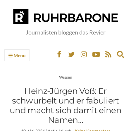
Journalisten bloggen das Revier
Menu
Ex
sea
fo
Wissen
Heinz-Jürgen Voß: Er
schwurbelt und er fabuliert
und macht sich damit einen
Namen…
10. Mai 2024
| Antje Jelinek
Keine Kommentare