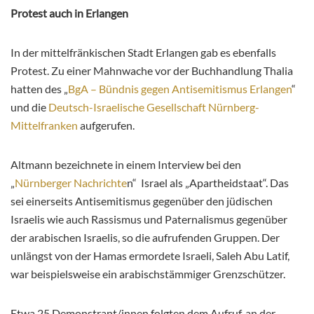
Protest auch in Erlangen
In der mittelfränkischen Stadt Erlangen gab es ebenfalls
Protest. Zu einer Mahnwache vor der Buchhandlung Thalia
hatten des „
BgA – Bündnis gegen Antisemitismus Erlangen
“
und die
Deutsch-Israelische Gesellschaft Nürnberg-
Mittelfranken
aufgerufen.
Altmann bezeichnete in einem Interview bei den
„
Nürnberger Nachrichte
n“ Israel als „Apartheidstaat“. Das
sei einerseits Antisemitismus gegenüber den jüdischen
Israelis wie auch Rassismus und Paternalismus gegenüber
der arabischen Israelis, so die aufrufenden Gruppen. Der
unlängst von der Hamas ermordete Israeli, Saleh Abu Latif,
war beispielsweise ein arabischstämmiger Grenzschützer.
Etwa 25 Demonstrant/innen folgten dem Aufruf, an der