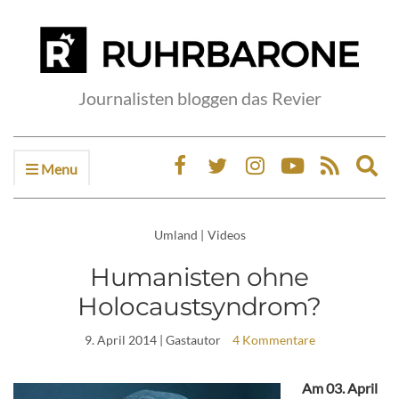
Journalisten bloggen das Revier
Menu
Ex
sea
fo
Umland
|
Videos
Humanisten ohne
Holocaustsyndrom?
9. April 2014
| Gastautor
4 Kommentare
Am 03. April