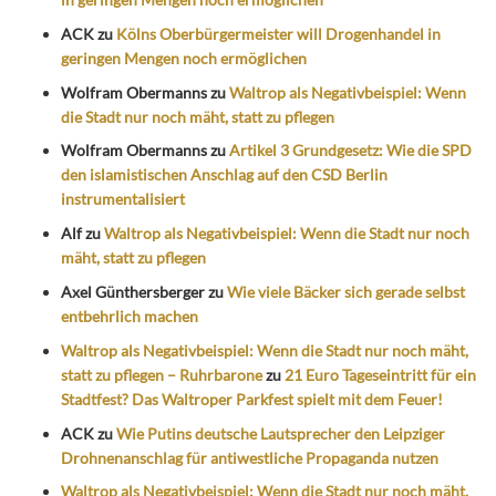
ACK
zu
Kölns Oberbürgermeister will Drogenhandel in
geringen Mengen noch ermöglichen
Wolfram Obermanns
zu
Waltrop als Negativbeispiel: Wenn
die Stadt nur noch mäht, statt zu pflegen
Wolfram Obermanns
zu
Artikel 3 Grundgesetz: Wie die SPD
den islamistischen Anschlag auf den CSD Berlin
instrumentalisiert
Alf
zu
Waltrop als Negativbeispiel: Wenn die Stadt nur noch
mäht, statt zu pflegen
Axel Günthersberger
zu
Wie viele Bäcker sich gerade selbst
entbehrlich machen
Waltrop als Negativbeispiel: Wenn die Stadt nur noch mäht,
statt zu pflegen – Ruhrbarone
zu
21 Euro Tageseintritt für ein
Stadtfest? Das Waltroper Parkfest spielt mit dem Feuer!
ACK
zu
Wie Putins deutsche Lautsprecher den Leipziger
Drohnenanschlag für antiwestliche Propaganda nutzen
Waltrop als Negativbeispiel: Wenn die Stadt nur noch mäht,