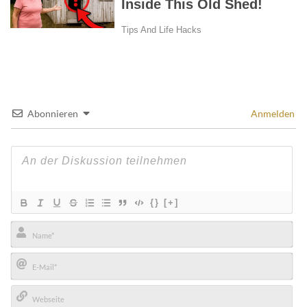
Abonnieren
Anmelden
{}
[+]
Name*
E-
Mail*