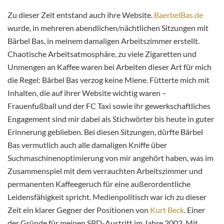
Zu dieser Zeit entstand auch ihre Website.
BaerbelBas.de
wurde, in mehreren abendlichen/nächtlichen Sitzungen mit
Bärbel Bas, in meinem damaligen Arbeitszimmer erstellt.
Chaotische Arbeitsatmosphäre, zu viele Zigaretten und
Unmengen an Kaffee waren bei Arbeiten dieser Art für mich
die Regel: Bärbel Bas verzog keine Miene. Fütterte mich mit
Inhalten, die auf ihrer Website wichtig waren –
Frauenfußball und der FC Taxi sowie ihr gewerkschaftliches
Engagement sind mir dabei als Stichwörter bis heute in guter
Erinnerung geblieben. Bei diesen Sitzungen, dürfte Bärbel
Bas vermutlich auch alle damaligen Kniffe über
Suchmaschinenoptimierung von mir angehört haben, was im
Zusammenspiel mit dem verrauchten Arbeitszimmer und
permanenten Kaffeegeruch für eine außerordentliche
Leidensfähigkeit spricht. Medienpolitisch war ich zu dieser
Zeit ein klarer Gegner der Positionen von
Kurt Beck
. Einer
der Gründe für meinen SPD-Austritt im Jahre 2002. Mit