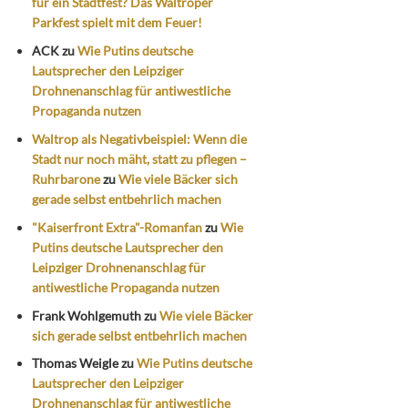
für ein Stadtfest? Das Waltroper
Parkfest spielt mit dem Feuer!
ACK
zu
Wie Putins deutsche
Lautsprecher den Leipziger
Drohnenanschlag für antiwestliche
Propaganda nutzen
Waltrop als Negativbeispiel: Wenn die
Stadt nur noch mäht, statt zu pflegen –
Ruhrbarone
zu
Wie viele Bäcker sich
gerade selbst entbehrlich machen
"Kaiserfront Extra"-Romanfan
zu
Wie
Putins deutsche Lautsprecher den
Leipziger Drohnenanschlag für
antiwestliche Propaganda nutzen
Frank Wohlgemuth
zu
Wie viele Bäcker
sich gerade selbst entbehrlich machen
Thomas Weigle
zu
Wie Putins deutsche
Lautsprecher den Leipziger
Drohnenanschlag für antiwestliche