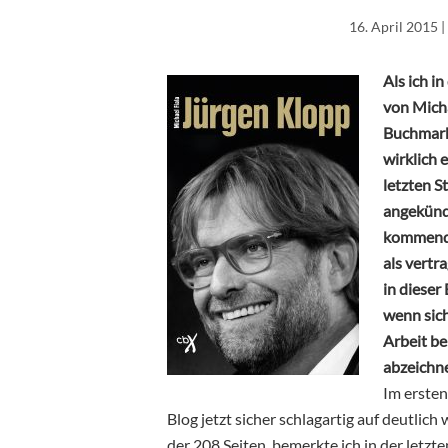
16. April 2015
|
Als ich i
von Micha
Buchmarkt
wirklich 
letzten S
angekündi
kommende
als vertr
in dieser
wenn sich
Arbeit be
abzeichne
Im ersten
Blog jetzt sicher schlagartig auf deutli
der 208 Seiten, bemerkte ich in der letzt