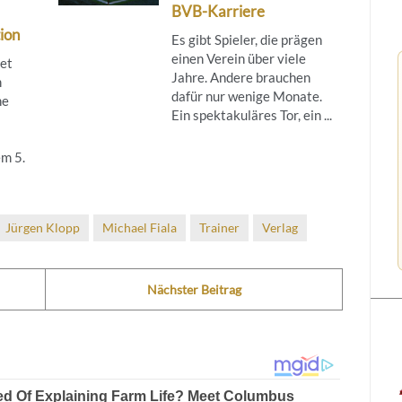
BVB-Karriere
ion
Es gibt Spieler, die prägen
einen Verein über viele
tet
Jahre. Andere brauchen
m
dafür nur wenige Monate.
ne
Ein spektakuläres Tor, ein ...
m 5.
Jürgen Klopp
Michael Fiala
Trainer
Verlag
Nächster Beitrag