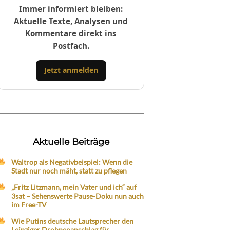
Immer informiert bleiben:
Aktuelle Texte, Analysen und
Kommentare direkt ins
Postfach.
Jetzt anmelden
Aktuelle Beiträge
Waltrop als Negativbeispiel: Wenn die
Stadt nur noch mäht, statt zu pflegen
„Fritz Litzmann, mein Vater und ich“ auf
3sat – Sehenswerte Pause-Doku nun auch
im Free-TV
Wie Putins deutsche Lautsprecher den
Leipziger Drohnenanschlag für