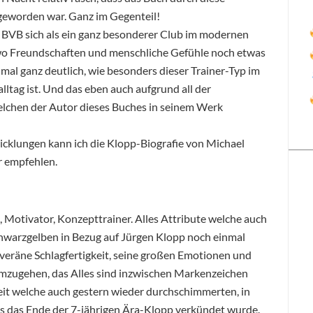
 geworden war. Ganz im Gegenteil!
r BVB sich als ein ganz besonderer Club im modernen
in wo Freundschaften und menschliche Gefühle noch etwas
mal ganz deutlich, wie besonders dieser Trainer-Typ im
alltag ist. Und das eben auch aufgrund all der
lchen der Autor dieses Buches in seinem Werk
cklungen kann ich die Klopp-Biografie von Michael
hr empfehlen.
, Motivator, Konzepttrainer. Alles Attribute welche auch
chwarzgelben in Bezug auf Jürgen Klopp noch einmal
uveräne Schlagfertigkeit, seine großen Emotionen und
umzugehen, das Alles sind inzwischen Markenzeichen
keit welche auch gestern wieder durchschimmerten, in
s das Ende der 7-jährigen Ära-Klopp verkündet wurde.