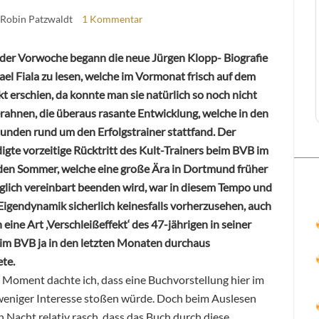
 Robin Patzwaldt
1 Kommentar
n der Vorwoche begann die neue Jürgen Klopp- Biografie
el Fiala zu lesen, welche im Vormonat frisch auf dem
 erschien, da konnte man sie natürlich so noch nicht
erahnen, die überaus rasante Entwicklung, welche in den
tunden rund um den Erfolgstrainer stattfand. Der
gte vorzeitige Rücktritt des Kult-Trainers beim BVB im
n Sommer, welche eine große Ära in Dortmund früher
aglich vereinbart beenden wird, war in diesem Tempo und
 Eigendynamik sicherlich keinesfalls vorherzusehen, auch
 eine Art ‚Verschleißeffekt‘ des 47-jährigen in seiner
im BVB ja in den letzten Monaten durchaus
te.
 Moment dachte ich, dass eine Buchvorstellung hier im
ch weniger Interesse stoßen würde. Doch beim Auslesen
en Nacht relativ rasch, dass das Buch durch diese