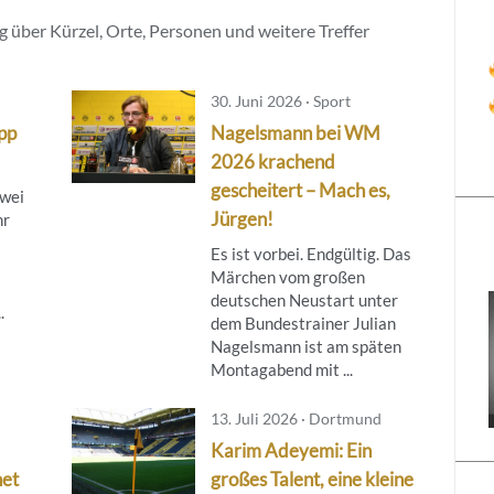
 über Kürzel, Orte, Personen und weitere Treffer
30. Juni 2026 · Sport
pp
Nagelsmann bei WM
2026 krachend
gescheitert – Mach es,
zwei
Jürgen!
hr
Es ist vorbei. Endgültig. Das
Märchen vom großen
deutschen Neustart unter
.
dem Bundestrainer Julian
Nagelsmann ist am späten
Montagabend mit ...
13. Juli 2026 · Dortmund
Karim Adeyemi: Ein
net
großes Talent, eine kleine