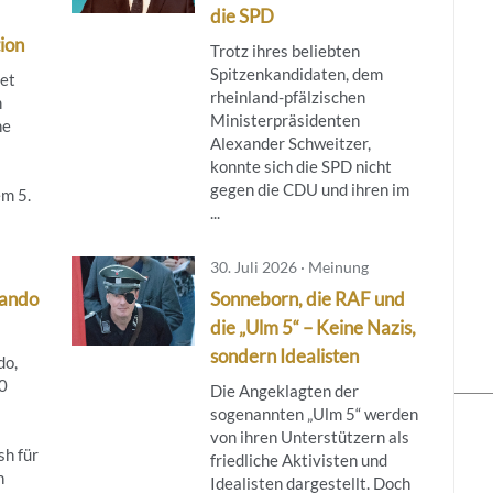
die SPD
ion
Trotz ihres beliebten
Spitzenkandidaten, dem
tet
rheinland-pfälzischen
m
Ministerpräsidenten
ne
Alexander Schweitzer,
konnte sich die SPD nicht
gegen die CDU und ihren im
m 5.
...
30. Juli 2026 · Meinung
ando
Sonneborn, die RAF und
die „Ulm 5“ – Keine Nazis,
sondern Idealisten
do,
00
Die Angeklagten der
sogenannten „Ulm 5“ werden
von ihren Unterstützern als
h für
friedliche Aktivisten und
n
Idealisten dargestellt. Doch