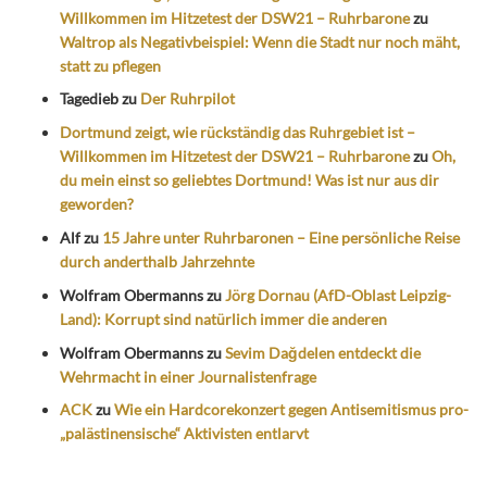
Willkommen im Hitzetest der DSW21 – Ruhrbarone
zu
Waltrop als Negativbeispiel: Wenn die Stadt nur noch mäht,
statt zu pflegen
Tagedieb
zu
Der Ruhrpilot
Dortmund zeigt, wie rückständig das Ruhrgebiet ist –
Willkommen im Hitzetest der DSW21 – Ruhrbarone
zu
Oh,
du mein einst so geliebtes Dortmund! Was ist nur aus dir
geworden?
Alf
zu
15 Jahre unter Ruhrbaronen – Eine persönliche Reise
durch anderthalb Jahrzehnte
Wolfram Obermanns
zu
Jörg Dornau (AfD-Oblast Leipzig-
Land): Korrupt sind natürlich immer die anderen
Wolfram Obermanns
zu
Sevim Dağdelen entdeckt die
Wehrmacht in einer Journalistenfrage
ACK
zu
Wie ein Hardcorekonzert gegen Antisemitismus pro-
„palästinensische“ Aktivisten entlarvt