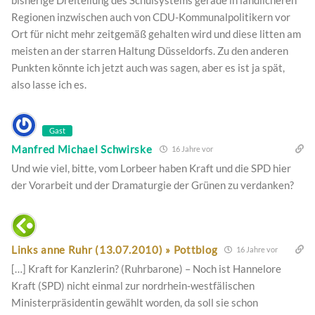
bisherige Dreiteilung des Schulsystems gerade in ländlicheren
Regionen inzwischen auch von CDU-Kommunalpolitikern vor
Ort für nicht mehr zeitgemäß gehalten wird und diese litten am
meisten an der starren Haltung Düsseldorfs. Zu den anderen
Punkten könnte ich jetzt auch was sagen, aber es ist ja spät,
also lasse ich es.
Gast
Manfred Michael Schwirske
16 Jahre vor
Und wie viel, bitte, vom Lorbeer haben Kraft und die SPD hier
der Vorarbeit und der Dramaturgie der Grünen zu verdanken?
Links anne Ruhr (13.07.2010) » Pottblog
16 Jahre vor
[…] Kraft for Kanzlerin? (Ruhrbarone) – Noch ist Hannelore
Kraft (SPD) nicht einmal zur nordrhein-westfälischen
Ministerpräsidentin gewählt worden, da soll sie schon