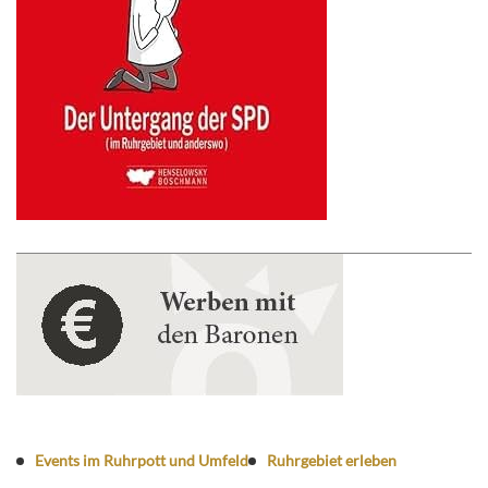
Events im Ruhrpott und Umfeld
Ruhrgebiet erleben