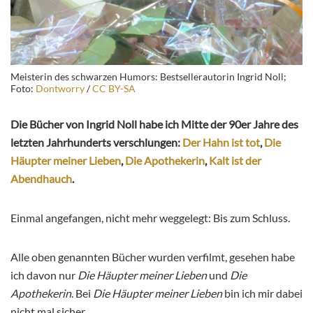
Meisterin des schwarzen Humors: Bestsellerautorin Ingrid Noll;
Foto:
Dontworry
/
CC BY-SA
Die Bücher von Ingrid Noll habe ich Mitte der 90er Jahre des
letzten Jahrhunderts verschlungen:
Der Hahn ist tot
,
Die
Häupter meiner Lieben
,
Die Apothekerin
,
Kalt ist der
Abendhauch
.
Einmal angefangen, nicht mehr weggelegt: Bis zum Schluss.
Alle oben genannten Bücher wurden verfilmt, gesehen habe
ich davon nur
Die Häupter meiner Lieben
und
Die
Apothekerin
. Bei
Die Häupter meiner Lieben
bin ich mir dabei
nicht mal sicher.